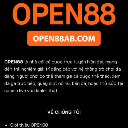
OPEN88
là nhà cái cá cược trực tuyến hiện đại, mang
đến trải nghiệm giải trí đẳng cấp với hệ thống trò chơi đa
dạng. Người chơi có thể tham gia cá cược thể thao, xem
đá gà trực tiếp, quay slot nổ hũ, bắn cá, hoặc thử sức tại
casino live với dealer thật.
VỀ CHÚNG TÔI
Giới thiệu OPEN88