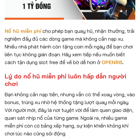
Nổ hũ miễn phí
cho phép bạn quay hũ, nhận thưởng, trải
nghiệm đầy đủ các dòng game mà không cần nạp xu.
Nhiều nhà phát hành còn tặng coin mỗi ngày để bạn chơi
liên tục không gián đoạn. Hãy xem tiếp nếu muốn biết
cách tận dụng slot free để về bờ dễ hơn ở
OPEN88
.
Lý do nổ hũ miễn phí luôn hấp dẫn người
chơi
Bạn không cần nạp tiền, nhưng vẫn có thể xoay vòng, vào
bonus, trúng xu nhờ hệ thống tặng lượt quay mỗi ngày.
Với người mới, đây là nơi tuyệt vời để làm quen giao diện,
quan sát nhịp nổ của từng game. Ngoài ra, nhiều game
miễn phí còn có bảng xếp hạng, sự kiện khiến không khí
chơi lúc nào cũng sôi động.