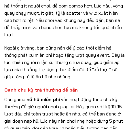
hệ thống ít người chơi, dễ gom combo hơn. Lúc này, vòng
quay chạy mượt, ít giật, tỷ lệ scatter và wild xuất hiện
cao hơn rõ rệt. Nếu chơi vào khung này đều đặn, bạn sẽ
dễ thấy mình vào bonus liên tục mà không tốn quá nhiều
lượt.
Ngoài giờ vàng, bạn cũng nên để ý các thời điểm hệ
thống phát xu miễn phí hoặc tặng lượt quay event. Đây là
lúc nhiều người nhận xu nhưng chưa quay, giúp giảm áp
lực chia thưởng. Lợi dụng thời điểm đó để “xả lượt” sẽ
giúp tăng tỷ lệ ăn hũ nhẹ nhàng.
Canh chu kỳ trả thưởng để bắn
Các game
nổ hũ miễn phí
vẫn hoạt động theo chu kỳ
thưởng để giữ người chơi quay lại. Hãy quan sát kỹ 10-15
lượt đầu chỉ toàn trượt hoặc ăn nhỏ, có thể bạn đang ở
giai đoạn nạp hũ. Lúc này nên chơi nhẹ hoặc dừng 5 phút
rồi quay tiếp, đợi đến khi wild hoặc biểu tượng cao cấp