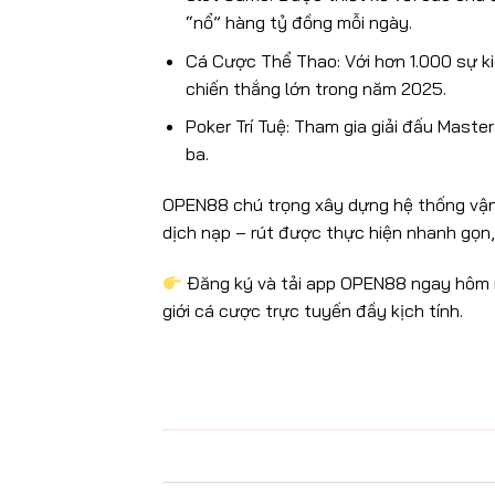
“nổ” hàng tỷ đồng mỗi ngày.
Cá Cược Thể Thao: Với hơn 1.000 sự ki
chiến thắng lớn trong năm 2025.
Poker Trí Tuệ: Tham gia giải đấu Maste
ba.
OPEN88 chú trọng xây dựng hệ thống vận h
dịch nạp – rút được thực hiện nhanh gọn,
Đăng ký và tải app OPEN88 ngay hôm
giới cá cược trực tuyến đầy kịch tính.