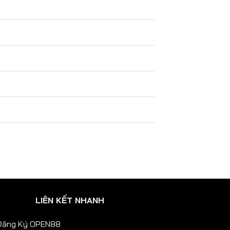
LIÊN KẾT NHANH
Đăng Ký OPEN88