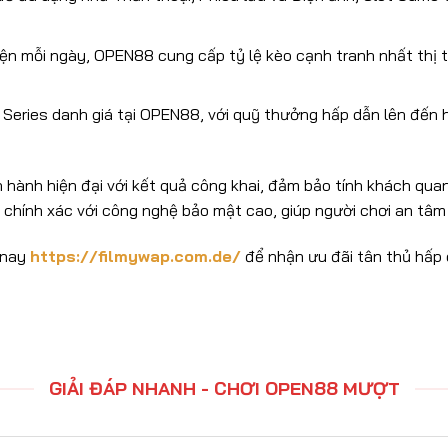
ện mỗi ngày, OPEN88 cung cấp tỷ lệ kèo cạnh tranh nhất thị 
r Series danh giá tại OPEN88, với quỹ thưởng hấp dẫn lên đến 
ành hiện đại với kết quả công khai, đảm bảo tính khách quan 
 chính xác với công nghệ bảo mật cao, giúp người chơi an tâm 
 nay
https://filmywap.com.de/
để nhận ưu đãi tân thủ hấp 
GIẢI ĐÁP NHANH - CHƠI OPEN88 MƯỢT