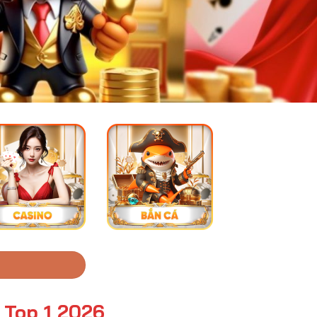
 Top 1 2026