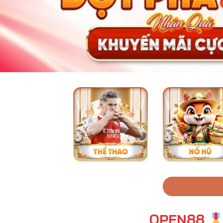
OPEN88