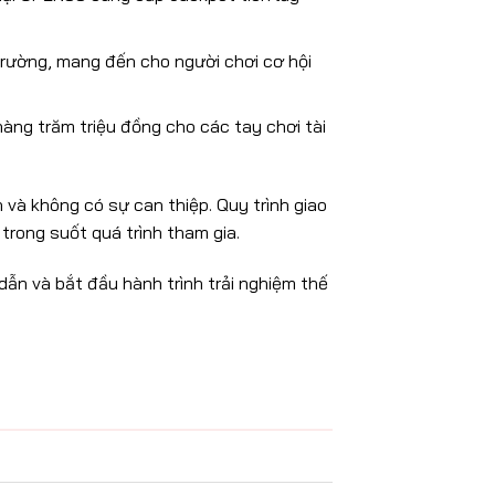
trường, mang đến cho người chơi cơ hội
hàng trăm triệu đồng cho các tay chơi tài
và không có sự can thiệp. Quy trình giao
trong suốt quá trình tham gia.
dẫn và bắt đầu hành trình trải nghiệm thế