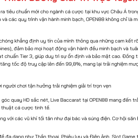
t ra tiêu chuẩn mới cho ngành cá cược tại khu vực Châu Á tro
 và các quy trình vận hành minh bạch, OPEN88 không chỉ là mộ
chóng khẳng định uy tín của mình thông qua những cam kết r
pines), đảm bảo mọi hoạt động vận hành đều minh bạch và tuâ
ạt chuẩn Tier 3, giúp duy trì sự ổn định và bảo mật cao. Đồng
 tăng tốc độ truy cập lên đến 99,8%, mang lại trải nghiệm mượ
gười chơi tận hưởng trải nghiệm giải trí trọn vẹn
và góc quay HD sắc nét, Live Baccarat tại OPEN88 mang đến trả
 thuật cá cược tinh tế.
ng với các vũ khí tối tân như đại bác và súng điện. Cơ hội 
đề đa dạng như Thần thoại, Phiêu lưu và Điện ảnh, Slot Game