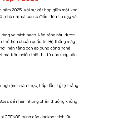
ng năm 2025. Với sự kết hợp giữa một kho
t nhà cái mà còn là điểm đến tin cậy và
õ ràng và minh bạch. Nền tảng này được
n thủ tiêu chuẩn quốc tế. Hệ thống máy
 thời, nền tảng còn áp dụng công nghệ
t mà trên nhiều thiết bị, từ các máy cấu
i nghiệm chân thực, hấp dẫn. Tỷ lệ thắng
săn Boss để nhận những phần thưởng khủng
 tại OPEN88 cung cấp Jackpot tích lũy