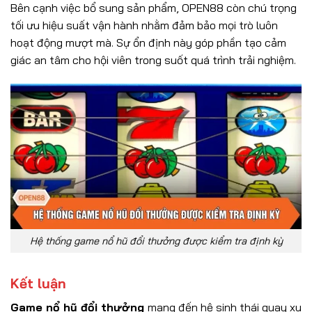
Bên cạnh việc bổ sung sản phẩm, OPEN88 còn chú trọng
tối ưu hiệu suất vận hành nhằm đảm bảo mọi trò luôn
hoạt động mượt mà. Sự ổn định này góp phần tạo cảm
giác an tâm cho hội viên trong suốt quá trình trải nghiệm.
Hệ thống game nổ hũ đổi thưởng được kiểm tra định kỳ
Kết luận
Game nổ hũ đổi thưởng
mang đến hệ sinh thái quay xu