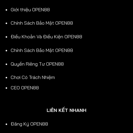
Giới thiệu OPEN88
Chính Sách Bảo Mật OPEN88
Điều Khoản Và Điều Kiện OPEN88
Chính Sách Bảo Mật OPEN88
Quyền Riêng Tư OPEN88
Chơi Có Trách Nhiệm
CEO OPEN88
LIÊN KẾT NHANH
Đăng Ký OPEN88