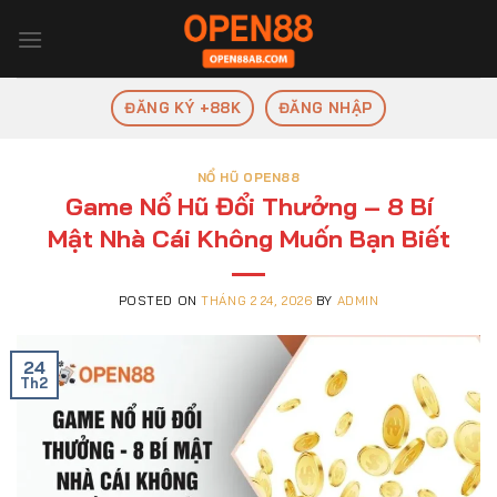
Skip
to
content
ĐĂNG KÝ +88K
ĐĂNG NHẬP
NỔ HŨ OPEN88
Game Nổ Hũ Đổi Thưởng – 8 Bí
Mật Nhà Cái Không Muốn Bạn Biết
POSTED ON
THÁNG 2 24, 2026
BY
ADMIN
24
Th2