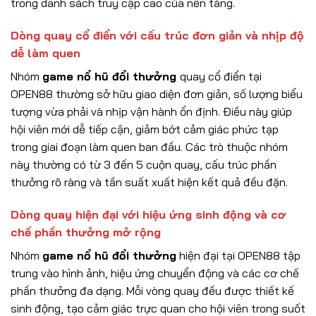
trong danh sách truy cập cao của nền tảng.
Dòng quay cổ điển với cấu trúc đơn giản và nhịp độ
dễ làm quen
Nhóm
game nổ hũ đổi thưởng
quay cổ điển tại
OPEN88 thường sở hữu giao diện đơn giản, số lượng biểu
tượng vừa phải và nhịp vận hành ổn định. Điều này giúp
hội viên mới dễ tiếp cận, giảm bớt cảm giác phức tạp
trong giai đoạn làm quen ban đầu. Các trò thuộc nhóm
này thường có từ 3 đến 5 cuộn quay, cấu trúc phần
thưởng rõ ràng và tần suất xuất hiện kết quả đều đặn.
Dòng quay hiện đại với hiệu ứng sinh động và cơ
chế phần thưởng mở rộng
Nhóm
game nổ hũ đổi thưởng
hiện đại tại OPEN88 tập
trung vào hình ảnh, hiệu ứng chuyển động và các cơ chế
phần thưởng đa dạng. Mỗi vòng quay đều được thiết kế
sinh động, tạo cảm giác trực quan cho hội viên trong suốt