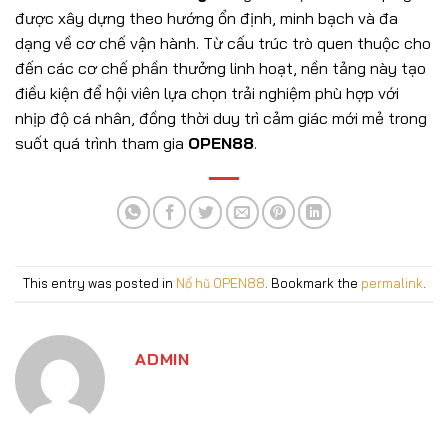
được xây dựng theo hướng ổn định, minh bạch và đa
dạng về cơ chế vận hành. Từ cấu trúc trò quen thuộc cho
đến các cơ chế phần thưởng linh hoạt, nền tảng này tạo
điều kiện để hội viên lựa chọn trải nghiệm phù hợp với
nhịp độ cá nhân, đồng thời duy trì cảm giác mới mẻ trong
suốt quá trình tham gia
OPEN88
.
This entry was posted in
Nổ hũ OPEN88
. Bookmark the
permalink
.
ADMIN