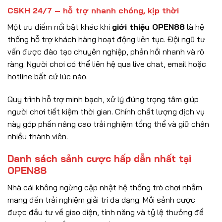
CSKH 24/7 – hỗ trợ nhanh chóng, kịp thời
Một ưu điểm nổi bật khác khi
giới thiệu OPEN88
là hệ
thống hỗ trợ khách hàng hoạt động liên tục. Đội ngũ tư
vấn được đào tạo chuyên nghiệp, phản hồi nhanh và rõ
ràng. Người chơi có thể liên hệ qua live chat, email hoặc
hotline bất cứ lúc nào.
Quy trình hỗ trợ minh bạch, xử lý đúng trọng tâm giúp
người chơi tiết kiệm thời gian. Chính chất lượng dịch vụ
này góp phần nâng cao trải nghiệm tổng thể và giữ chân
nhiều thành viên.
Danh sách sảnh cược hấp dẫn nhất tại
OPEN88
Nhà cái không ngừng cập nhật hệ thống trò chơi nhằm
mang đến trải nghiệm giải trí đa dạng. Mỗi sảnh cược
được đầu tư về giao diện, tính năng và tỷ lệ thưởng để