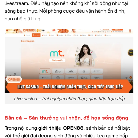
livestream. Điều này tạo nên không khí sôi động như tại
sòng bạc thực. Mỗi phòng cược đều vận hành ổn định,
hạn chế giật lag.
Live casino – trải nghiệm chân thực, giao tiếp trực tiếp
Bắn cá – Săn thưởng vui nhộn, đồ họa sống động
Trong nội dung
giới thiệu OPEN88
, sảnh bắn cá nổi bật
với thế giới đại dương sinh động và nhiều tựa game hấp