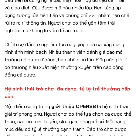
đầu tiên là công nghệ bảo mật. Toàn bộ dữ liệu cá nhân
và giao dịch đều được mã hóa nhiều lớp. Nền tảng áp
dụng tường lửa tiên tiến và chứng chỉ SSL nhằm hạn chế
rủi ro rò rỉ thông tin. Người chơi có thể yên tâm trải
nghiệm mà không lo vấn đề an toàn.
Chính sự đầu tư nghiêm túc này giúp nhà cái xây dựng
hình ảnh minh bạch. Nhiều thành viên đánh giá cao môi
trường cá cược rõ ràng, hạn chế gian lận. Đây cũng là lý
do thương hiệu xuất hiện thường xuyên trên các cộng
đồng cá cược.
Hệ sinh thái trò chơi đa dạng, tỷ lệ trả thưởng hấp
dẫn
Một điểm sáng trong
giới thiệu OPEN88
là hệ sinh thái
giải trí phong phú. Người chơi có thể lựa chọn cá cược thể
thao, casino trực tuyến, slot game hay xổ số. Mỗi hạng
mục đều có tỷ lệ thưởng cạnh tranh. Các trò chơi được