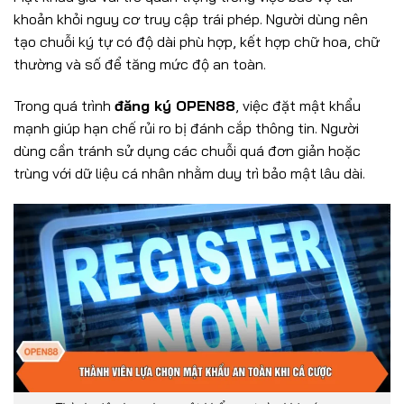
khoản khỏi nguy cơ truy cập trái phép. Người dùng nên
tạo chuỗi ký tự có độ dài phù hợp, kết hợp chữ hoa, chữ
thường và số để tăng mức độ an toàn.
Trong quá trình
đăng ký OPEN88
, việc đặt mật khẩu
mạnh giúp hạn chế rủi ro bị đánh cắp thông tin. Người
dùng cần tránh sử dụng các chuỗi quá đơn giản hoặc
trùng với dữ liệu cá nhân nhằm duy trì bảo mật lâu dài.