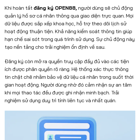
Khi hoàn tất
đăng ký OPEN88,
người dùng sẽ chủ động
quản lý hồ sơ cá nhân thông qua giao diện trực quan. Mọi
dữ liệu được sắp xếp khoa học, hỗ trợ theo dõi lịch sử
hoạt động thuận tiện. Khả năng kiểm soát thông tin giúp
hạn chế sai sót trong quá trình sử dụng. Sự chủ động này
tạo nền tảng cho trải nghiệm ổn định về sau.
Đăng ký còn mở ra quyền truy cập đầy đủ vào các tiện
ích được phân quyền rõ ràng. Hệ thống xác thực thông
tin chặt chẽ nhằm bảo vệ dữ liệu cá nhân trong suốt thời
gian hoạt động. Người dùng nhờ đó cảm nhận sự an tâm
khi mọi thao tác đều được ghi nhận minh bạch. Trải
nghiệm sử dụng duy trì tính liên tục và nhất quán.