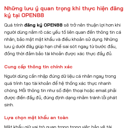
Những lưu ý quan trọng khi thực hiện đăng
ký tại OPEN88
Quá trình
đăng ký OPEN88
sẽ trở nên thuận lợi hơn khi
người dùng nắm rõ các yếu tố liên quan đến thông tin cá
nhân, bảo mật mật khẩu và điều khoản sử dụng. Những
lưu ý dưới đây giúp hạn chế sai sót ngay từ bước đầu,
đồng thời đảm bảo tài khoản được xác thực đầy đủ.
Cung cấp thông tin chính xác
Người dùng cần nhập đúng dữ liệu cá nhân ngay trong
quá trình tạo tài khoản để hệ thống xác thực nhanh
chóng. Mỗi thông tin như số điện thoại hoặc email phải
được điền đầy đủ, đúng định dạng nhằm tránh lỗi phát
sinh.
Lựa chọn mật khẩu an toàn
Mật khẩu giữ vai trò quan trọng trong việc bảo vệ tài