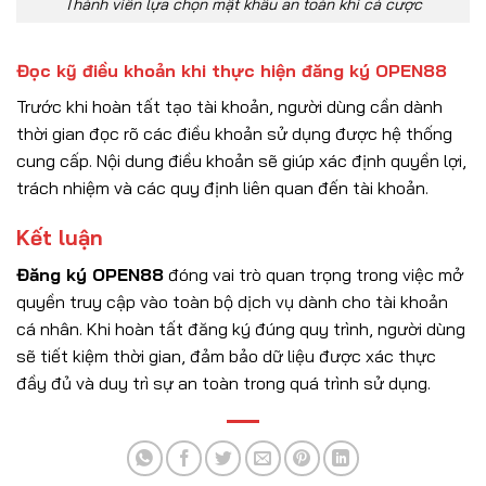
Thành viên lựa chọn mật khẩu an toàn khi cá cược
Đọc kỹ điều khoản khi thực hiện đăng ký OPEN88
Trước khi hoàn tất tạo tài khoản, người dùng cần dành
thời gian đọc rõ các điều khoản sử dụng được hệ thống
cung cấp. Nội dung điều khoản sẽ giúp xác định quyền lợi,
trách nhiệm và các quy định liên quan đến tài khoản.
Kết luận
Đăng ký OPEN88
đóng vai trò quan trọng trong việc mở
quyền truy cập vào toàn bộ dịch vụ dành cho tài khoản
cá nhân. Khi hoàn tất đăng ký đúng quy trình, người dùng
sẽ tiết kiệm thời gian, đảm bảo dữ liệu được xác thực
đầy đủ và duy trì sự an toàn trong quá trình sử dụng.