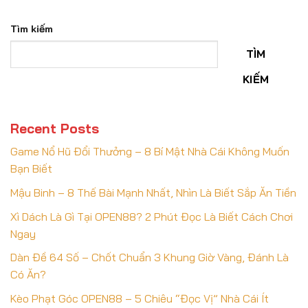
Tìm kiếm
TÌM
KIẾM
Recent Posts
Game Nổ Hũ Đổi Thưởng – 8 Bí Mật Nhà Cái Không Muốn
Bạn Biết
Mậu Binh – 8 Thế Bài Mạnh Nhất, Nhìn Là Biết Sắp Ăn Tiền
Xì Dách Là Gì Tại OPEN88? 2 Phút Đọc Là Biết Cách Chơi
Ngay
Dàn Đề 64 Số – Chốt Chuẩn 3 Khung Giờ Vàng, Đánh Là
Có Ăn?
Kèo Phạt Góc OPEN88 – 5 Chiêu “Đọc Vị” Nhà Cái Ít