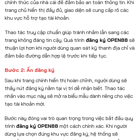
chính thức của nhà cái để đảm bảo an toàn thông tin. Khi
trang chủ hiển thị đầy đủ, giao diện sẽ cung cấp rõ các
khu vực hỗ trợ tạo tài khoản.
Thao tác truy cập chuẩn giúp tránh nhầm lẫn sang các
trang không đáng tin cậy. Quá trình
đăng ký OPEN88
sẽ
thuận lợi hơn khi người dùng quan sát kỹ thanh địa chỉ và
đảm bảo đường dẫn hợp lệ trước khi tiếp tục.
Bước 2: Ấn đăng ký
Sau khi trang chính hiển thị hoàn chỉnh, người dùng sẽ
thấy nút đăng ký nằm tại vị trí dễ nhận biết. Thao tác
nhấn vào mục này sẽ mở ra biểu mẫu dành riêng cho việc
tạo tài khoản mới.
Bước này đóng vai trò quan trọng trong việc bắt đầu quy
trình
đăng ký OPEN88
một cách chính xác. Khi người
dùng lựa chọn đúng khu vực đăng ký, hệ thống sẽ