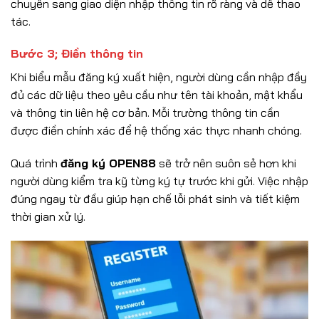
chuyển sang giao diện nhập thông tin rõ ràng và dễ thao
tác.
Bước 3; Điền thông tin
Khi biểu mẫu đăng ký xuất hiện, người dùng cần nhập đầy
đủ các dữ liệu theo yêu cầu như tên tài khoản, mật khẩu
và thông tin liên hệ cơ bản. Mỗi trường thông tin cần
được điền chính xác để hệ thống xác thực nhanh chóng.
Quá trình
đăng ký OPEN88
sẽ trở nên suôn sẻ hơn khi
người dùng kiểm tra kỹ từng ký tự trước khi gửi. Việc nhập
đúng ngay từ đầu giúp hạn chế lỗi phát sinh và tiết kiệm
thời gian xử lý.